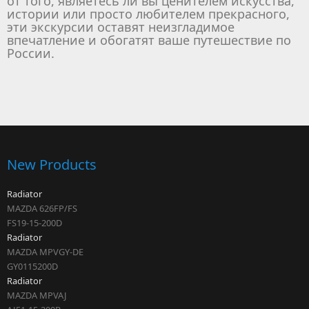
от того, являетесь ли вы ценителем искусства,
истории или просто любителем прекрасного,
эти экскурсии оставят неизгладимое
впечатление и обогатят ваше путешествие по
России.
New Products
Radiator
MAZDA 626FP/FS
FS19-15-200D
Radiator
MAZDA MPVGY-DE
GY0115200D
Radiator
MAZDA MPVAJ