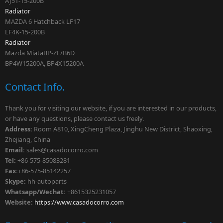
AJ51-15-200B
Radiator
MAZDA 6 Hatchback LF17
LF4K-15-200B
Radiator
Mazda MiataBP-ZE/B6D
BP4W15200A, BP4X15200A
Contact Info.
Thank you for visiting our website, if you are interested in our products,
or have any questions, please contact us freely.
Address:
Room A810, XingCheng Plaza, Jinghu New District, Shaoxing,
Zhejiang, China
Email:
sales
@casadocorro.com
Tel:
+86-575-85083281
Fax:
+86-575-85142257
Skype:
hh-autoparts
Whatsapp/Wechat:
+8615325231057
Website:
https://www.casadocorro.com